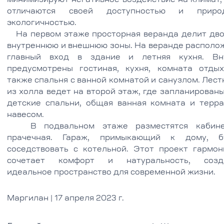
минимизируют негативное воздействие на климат,
отличаются своей доступностью и приро
экологичностью.
На первом этаже просторная веранда делит дво
внутреннюю и внешнюю зоны. На веранде располо
главный вход в здание и летняя кухня. Вн
предусмотрены гостиная, кухня, комната отдых
также спальня с ванной комнатой и санузлом. Лес
из холла ведет на второй этаж, где запланирован
детские спальни, общая ванная комната и терра
навесом.
В подвальном этаже разместятся кабин
прачечная. Гараж, примыкающий к дому, б
соседствовать с котельной. Этот проект гармон
сочетает комфорт и натуральность, созд
идеальное пространство для современной жизни.
Маргилан | 17 апреля 2023 г.